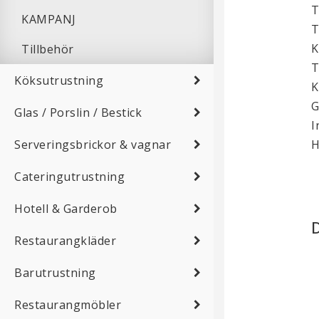
T
KAMPANJ
T
K
Tillbehör
T
Köksutrustning
K
G
Glas / Porslin / Bestick
I
Serveringsbrickor & vagnar
H
Cateringutrustning
Hotell & Garderob
Restaurangkläder
Barutrustning
Restaurangmöbler