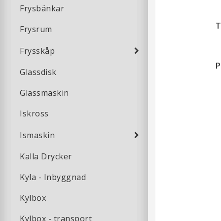
Frysbänkar
T
Frysrum
Frysskåp
P
Glassdisk
Glassmaskin
Iskross
Ismaskin
Kalla Drycker
Kyla - Inbyggnad
Kylbox
Kylbox - transport