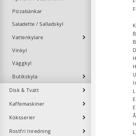
F
F
Pizzabänkar
Saladette / Salladskyl
K
B
Vattenkylare
B
D
Vinkyl
H
Väggkyl
H
U
Butikskyla
I
Disk & Tvätt
L
E
Kaffemaskiner
E
Å
Köksserier
I
Rostfri Inredning
L