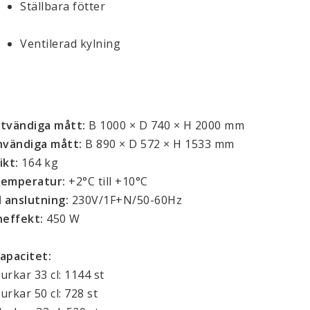
Ställbara fötter
Ventilerad kylning
tvändiga mått:
B 1000 × D 740 × H 2000 mm
nvändiga mått:
B 890 × D 572 × H 1533 mm
ikt:
164 kg
emperatur:
+2°C till +10°C
l anslutning:
230V/1F+N/50-60Hz
neffekt:
450 W
apacitet:
urkar 33 cl: 1144 st
urkar 50 cl: 728 st