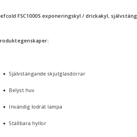
efcold FSC1000S exponeringskyl / drickakyl, självstän
roduktegenskaper:
Självstängande skjutglasdörrar
Belyst huv
Invändig lodrät lampa
Ställbara hyllor