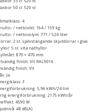
laskor 33 cl: 520 st
laskor 50 cl: 520 st
limatklass: 4
rutto- / nettovikt: 164 / 159 kg
rutto- / nettovolym: 771 / 524 liter
örrar: 2 st. självstängande skjutdörrar i glas
yllor: 5 st. vita näthyllor
yllmått: 870 × 470 mm
tvändig finish: Vit RAL9016
nvändig finish: Vit
ås: Ja
nergiklass: F
nergiförbrukning: 5,96 kWh/24 tim
rlig energiförbrukning: 2175 kWh/år
neffekt: 4590 W
judnivå: 48 dB(A)