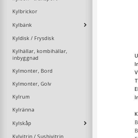
Kylbrickor
Kylbänk
Kyldisk / Frysdisk
Kylhällar, kombihällar,
U
inbyggnad
I
Kylmonter, Bord
V
T
Kylmonter, Golv
E
Kylrum
I
Kylränna
K
B
Kylskåp
B
Kylvitrin / Sushivitrin