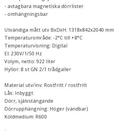
- avtagbara magnetiska dörrlister
- omhängningsbar
Utvändiga mått utv BxDxH: 1318x842x2040 mm
Temperaturområde: -2°C till +8°C
Temperaturvisning: Digital
El: 230V/1/50 Hz
Volym, netto: 922 liter
Hyllor: 8 st GN 2/1 trådgaller
Material utv/inv: Rostfritt / rostfritt
Lås: Inbyggt
Dörr, självstängande
Dörrupphängning: Höger (vändbar)
Köldmedium: R600