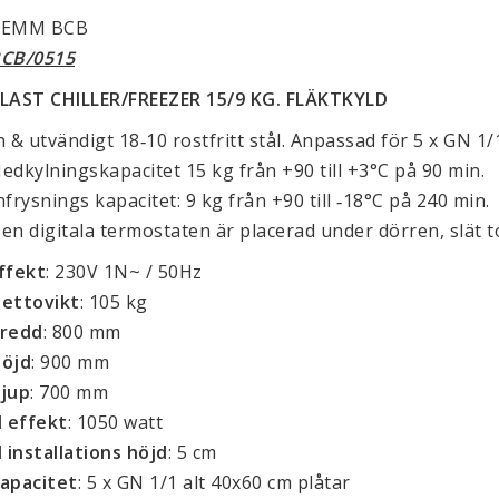
GEMM BCB
CB/0515
LAST CHILLER/FREEZER 15/9 KG.
FLÄKTKYLD
n & utvändigt 18‐10 rostfritt stål. Anpassad för 5 x GN 1/
edkylningskapacitet 15 kg från +90 till +3°C på 90 min.
nfrysnings kapacitet: 9 kg från +90 till ‐18°C på 240 min.
en digitala termostaten är placerad under dörren, slät 
ffekt
: 230V 1N~ / 50Hz
ettovikt
: 105 kg
redd
: 800 mm
öjd
: 900 mm
jup
: 700 mm
l effekt
: 1050 watt
l installations höjd
: 5 cm
apacitet
: 5 x GN 1/1 alt 40x60 cm plåtar