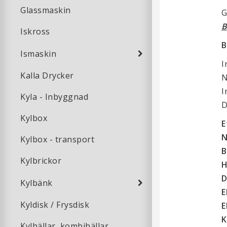
Glassmaskin
B
Iskross
B
Ismaskin
I
Kalla Drycker
N
I
Kyla - Inbyggnad
D
Kylbox
E
N
Kylbox - transport
B
Kylbrickor
H
D
Kylbänk
E
Kyldisk / Frysdisk
E
K
Kylhällar, kombihällar,