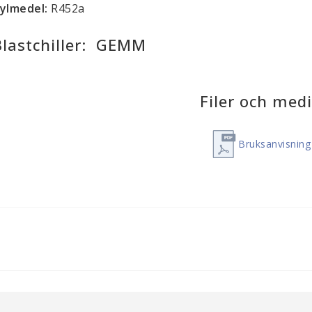
ylmedel:
R452a
Blastchiller: GEMM
Filer och med
Bruksanvisning