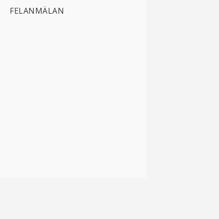
FELANMÄLAN
HoT Solutions AB
Idögatan 51