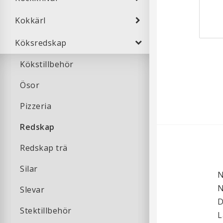
Kokkärl
Köksredskap
Kökstillbehör
Ösor
Pizzeria
Redskap
Redskap trä
Silar
N
N
Slevar
D
Stektillbehör
L