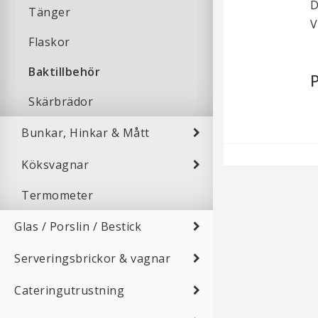
D
Tänger
V
Flaskor
Baktillbehör
P
Skärbrädor
Bunkar, Hinkar & Mått
Köksvagnar
Termometer
Glas / Porslin / Bestick
Serveringsbrickor & vagnar
Cateringutrustning