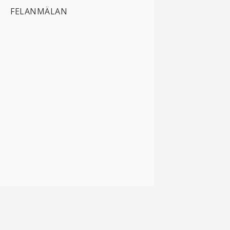
FELANMÄLAN
HoT Solutions AB
Idögatan 51