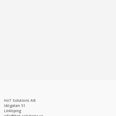
HoT Solutions AB
Idögatan 51
Linköping
info@hot-solutions.se