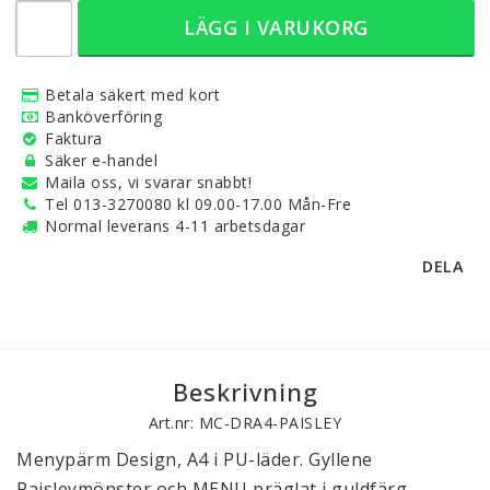
LÄGG I VARUKORG
Betala säkert med kort
Banköverföring
Faktura
Säker e-handel
Maila oss, vi svarar snabbt!
Tel 013-3270080 kl 09.00-17.00 Mån-Fre
Normal leverans 4-11 arbetsdagar
DELA
Beskrivning
Art.nr: MC-DRA4-PAISLEY
Menypärm Design, A4 i PU-läder. Gyllene
Paisleymönster och MENU präglat i guldfärg.