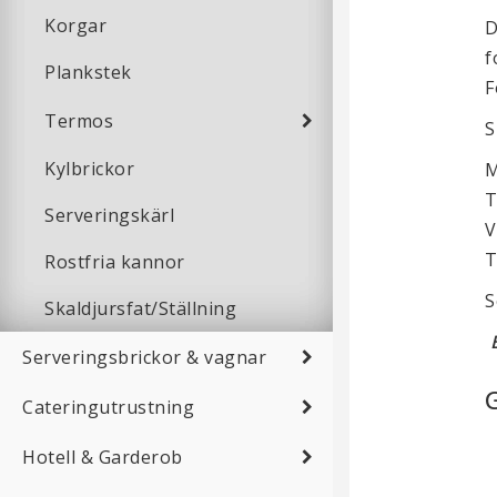
Korgar
D
f
Plankstek
F
Termos
S
Kylbrickor
M
T
Serveringskärl
V
T
Rostfria kannor
S
Skaldjursfat/Ställning
B
Serveringsbrickor & vagnar
Cateringutrustning
Hotell & Garderob