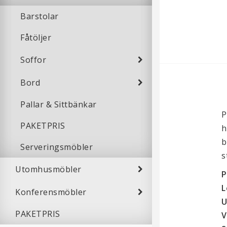
Barstolar
Fåtöljer
Soffor
Bord
Pallar & Sittbänkar
P
PAKETPRIS
h
b
Serveringsmöbler
s
Utomhusmöbler
P
L
Konferensmöbler
U
PAKETPRIS
V