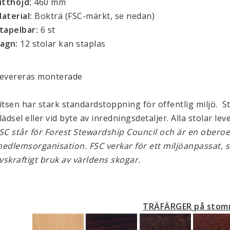
itthöjd:
460 mm
aterial:
Bokträ (FSC-märkt, se nedan)
tapelbar:
6 st
agn:
12 stolar kan staplas
evereras monterade
itsen har stark standardstoppning för offentlig miljö. St
lädsel eller vid byte av inredningsdetaljer. Alla stolar le
SC står för Forest Stewardship Council och är en oberoe
edlemsorganisation. FSC verkar för ett miljöanpassat, 
ivskraftigt bruk av världens skogar.
TRÄFÄRGER på sto