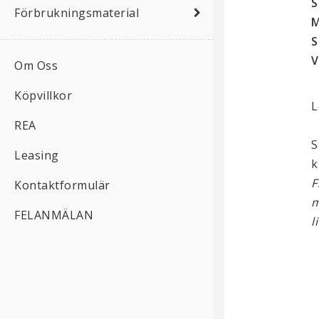
S
Förbrukningsmaterial
M
S
V
Om Oss
Köpvillkor
L
REA
S
Leasing
k
F
Kontaktformulär
m
FELANMÄLAN
l