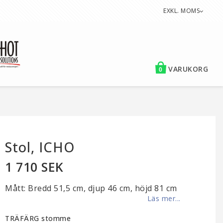
EXKL. MOMS
VARUKORG
0
Stol, ICHO
1 710 SEK
Mått: Bredd 51,5 cm, djup 46 cm, höjd 81 cm
Läs mer...
TRÄFÄRG stomme