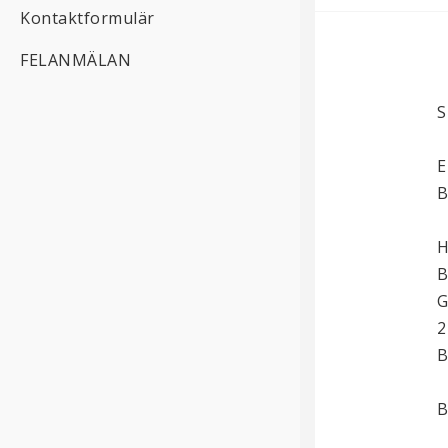
Kontaktformulär
FELANMÄLAN
S
E
B
H
B
G
2
B
B