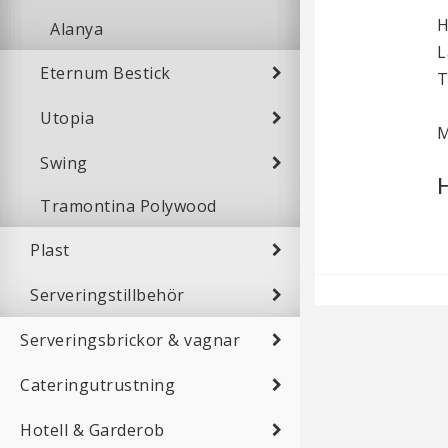
H
Alanya
L
Eternum Bestick
T
Utopia
M
Swing
Tramontina Polywood
Plast
Serveringstillbehör
Serveringsbrickor & vagnar
Cateringutrustning
Hotell & Garderob