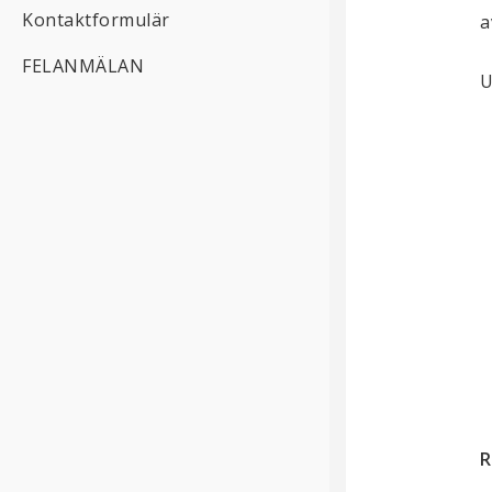
Kontaktformulär
a
FELANMÄLAN
U
R