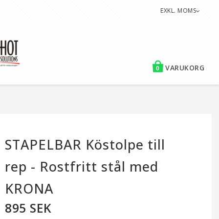
EXKL. MOMS
VARUKORG
0
STAPELBAR Köstolpe till
rep - Rostfritt stål med
KRONA
895 SEK