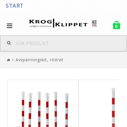
START
0
Avspärrningskit, röd/vit